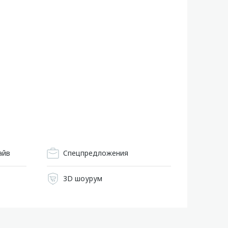
айв
Cпецпредложения
3D шоурум