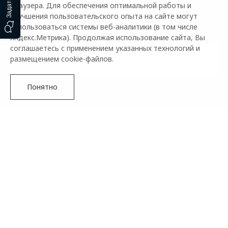
браузера. Для обеспечения оптимальной работы и
улучшения пользовательского опыта на сайте могут
Активируйте услугу в приложении в течение 30 дней
использоваться системы веб-аналитики (в том числе
после покупки автомобиля или ТО
Яндекс.Метрика). Продолжая использование сайта, Вы
соглашаетесь с применением указанных технологий и
Смотреть услуги
Скачать
размещением cookie-файлов.
программы
приложение
Понятно
ПОМОЩЬ НА ДОРОГАХ OMODA
Новое поколение
OMODA C5
Помощь на дорогах для Вас 24 часа в сутки, 365 дней в
году².
Управляй будущим
Подробнее