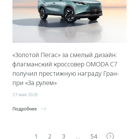
«Золотой Пегас» за смелый дизайн:
флагманский кроссовер OMODA C7
получил престижную награду Гран-
при «За рулем»
27 мая 2026
Подробнее
1
2
3
…
54