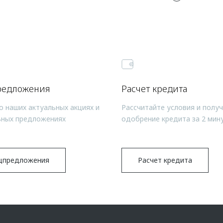
редложения
Расчет кредита
о наших актуальных акциях и
Рассчитайте условия и полу
ьных предложениях
одобрение кредита за 2 мин
цпредложения
Расчет кредита