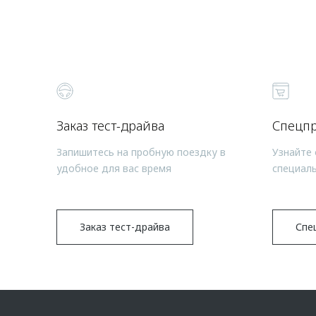
Заказ тест-драйва
Спецп
Запишитесь на пробную поездку в
Узнайте 
удобное для вас время
специал
Заказ тест-драйва
Спе