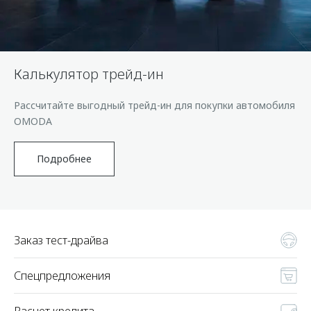
Страхование
Клиентская поддержка
Обратная связь
Кредитный калькулятор
O&J Автоклуб
Аксессуары
Клуб владельцев OMODA
Калькулятор трейд-ин
Одежда и сувениры
Приложение O&J
Рассчитайте выгодный трейд-ин для покупки автомобиля
Оригинальные аксессуары
Аксессуары
OMODA
Запчасти
Одежда и сувениры
Трейд-ин
Подробнее
Оригинальные аксессуары
Калькулятор трейд-ин
Запчасти
Заказ тест-драйва
Спецпредложения
Расчет кредита