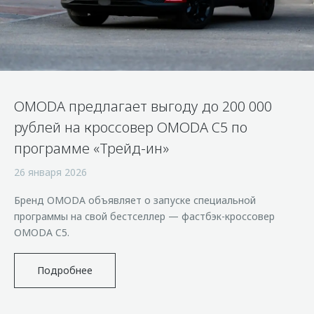
Страхование
Клиентская поддержка
Обратная связь
Кредитный калькулятор
O&J Автоклуб
Аксессуары
Клуб владельцев OMODA
Одежда и сувениры
Приложение O&J
OMODA предлагает выгоду до 200 000
Оригинальные аксессуары
Аксессуары
рублей на кроссовер OMODA C5 по
Запчасти
Одежда и сувениры
программе «Трейд-ин»
Трейд-ин
Оригинальные аксессуары
26 января 2026
Калькулятор трейд-ин
Запчасти
Бренд OMODA объявляет о запуске специальной
программы на свой бестселлер — фастбэк-кроссовер
OMODA C5.
Подробнее