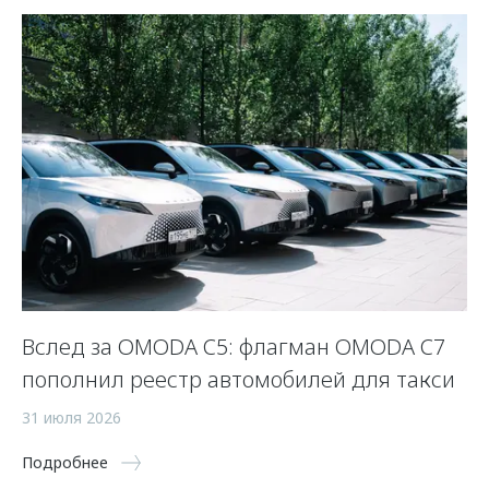
Вслед за OMODA C5: флагман OMODA C7
С
пополнил реестр автомобилей для такси
п
а
31 июля 2026
5 
Подробнее