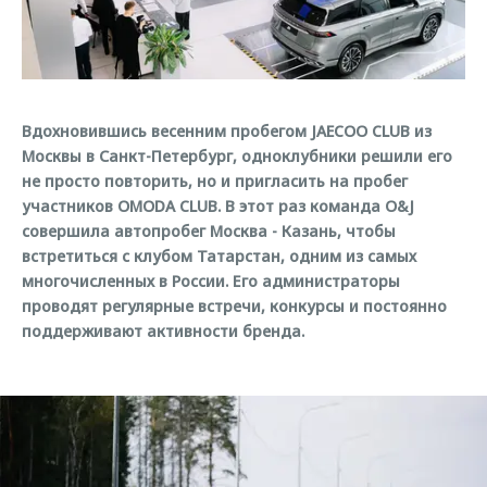
Страхование
Клиентская поддержка
Обратная связь
Кредитный калькулятор
O&J Автоклуб
Аксессуары
Клуб владельцев OMODA
Вдохновившись весенним пробегом JAECOO CLUB из
Одежда и сувениры
Приложение O&J
Москвы в Санкт-Петербург, одноклубники решили его
Оригинальные аксессуары
не просто повторить, но и пригласить на пробег
Аксессуары
Запчасти
участников OMODA CLUB. В этот раз команда O&J
Одежда и сувениры
совершила автопробег Москва - Казань, чтобы
Трейд-ин
Оригинальные аксессуары
встретиться с клубом Татарстан, одним из самых
многочисленных в России. Его администраторы
Калькулятор трейд-ин
Запчасти
проводят регулярные встречи, конкурсы и постоянно
поддерживают активности бренда.