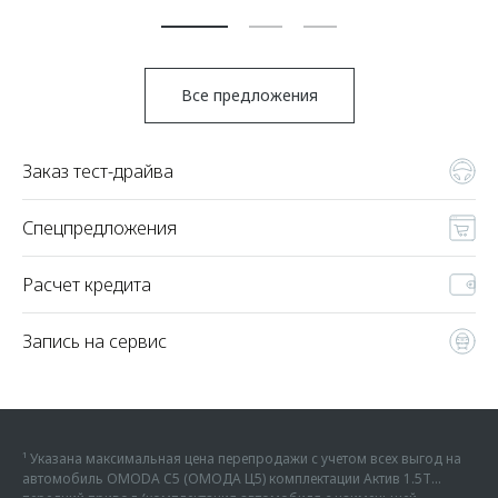
По
Все предложения
Заказ тест-драйва
Спецпредложения
Расчет кредита
Запись на сервис
¹ Указана максимальная цена перепродажи с учетом всех выгод на
автомобиль OMODA C5 (ОМОДА Ц5) комплектации Актив 1.5Т