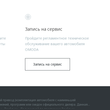
Запись на сервис
чите
Пройдите регламентное техническое
уты
обслуживание вашего автомобиля
OMODA
Запись на сервис
ий привод (комплектация автомобиля с наименьшей
дложений, программ или скидок официального дилера. Данная
мы «Трейд-ин». Под скидкой по программе Трейд-ин