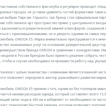
частников собственного фан-клуба и регулярно проводит спец
 разных городах, не уставая удивлять гостей форматами таких 
был выбран Парк им. Горького, где бренд стал официальным пар
жив собственное арт-пространство прямо у центрального входа
о вдохновиться романтической зимней атмосферой, созданной
титься с единомышленниками, но и увидеть одними из самых пе
омобиль OMODA E5. Марка внимательно прислушивается к мнен
ество оказываемых услуг на основании доверительной двусто
 преимуществом бренда OMODA в сравнении с конкурентами. И
 модели в России брендом было принято решение собрать чест
 чтобы в случае необходимости произвести работу над улучш
показов с целью знакомства с новинками является важной час
 это позволяет определить вектор дальнейшего развития марки 
омобиль OMODA E5 призван стать одним из бестселлеров миро
чается низким расходом заряда, который составляет всего 15,5 
ющий запас хода в 430 км и избавляет от необходимости часто
ует технологию быстрой зарядки, которая позволяет пополни