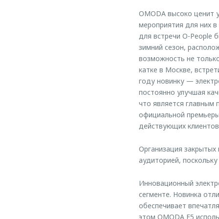
OMODA высоко ценит у
мероприятия для них в
для встречи O-People 
зимний сезон, располо
возможность не тольк
катке в Москве, встре
году новинку — электр
постоянно улучшая кач
что является главным
официальной премьеры
действующих клиентов,
Организация закрытых 
аудиторией, поскольку
Инновационный электр
сегменте. Новинка отли
обеспечивает впечатля
этом OMODA E5 использ