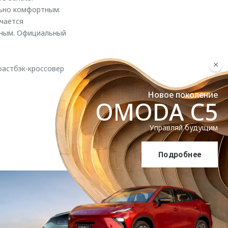
льно комфортным.
чается
шным. Официальный
фастбэк-кроссовер
Новое поколение
OMODA C5
Управляй будущим
Подробнее
OMODA C5