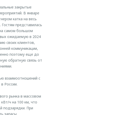
иальные закрытые
мероприятий. В январе
тнером катка на весь
. Гостям представилась
 на самом большом
рвых ожидаемую в 2024
ию своих клиентов,
ронней коммуникации,
менно поэтому еще до
ную обратную связь от
ениями.
тью взаимоотношений с
в России.
вого рынка в массовом
кВт/ч на 100 км, что
й подзарядки. При
ть запасы