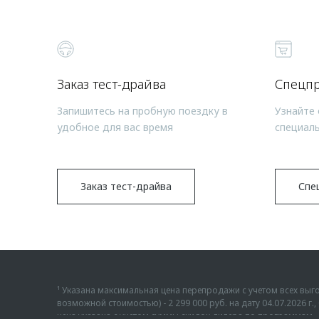
Заказ тест-драйва
Спецп
Запишитесь на пробную поездку в
Узнайте 
удобное для вас время
специал
Заказ тест-драйва
Спе
¹ Указана максимальная цена перепродажи с учетом всех в
возможной стоимостью) - 2 299 000 руб. на дату 04.07.2026 
цена указана с учетом суммы скидок дилера по программам «