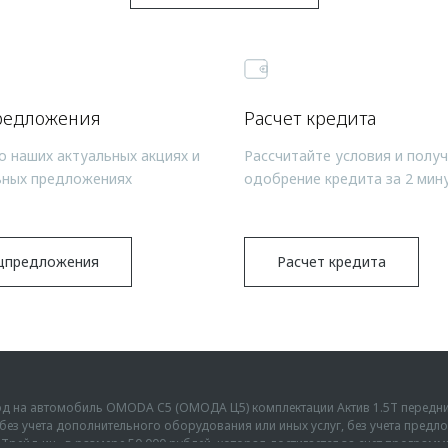
редложения
Расчет кредита
о наших актуальных акциях и
Рассчитайте условия и полу
ьных предложениях
одобрение кредита за 2 мин
цпредложения
Расчет кредита
ыгод на автомобиль OMODA C5 (ОМОДА Ц5) комплектации Актив 1.5Т передн
г., без учета дополнительного оборудования или иных услуг, без учета пре
Трейд-ин» в размере 50 000 рублей, которая достигается за счет програм