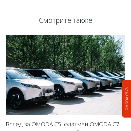
Смотрите также
OMODA C5
Вслед за OMODA C5: флагман OMODA C7
С