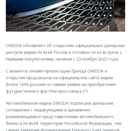
Страхование
Клиентская поддержка
Обратная связь
Кредитный калькулятор
O&J Автоклуб
Аксессуары
Клуб владельцев OMODA
Одежда и сувениры
Приложение O&J
Оригинальные аксессуары
OMODA объявляет об открытиях официальных дилерских
Аксессуары
центров марки по всей России и готовности ко встрече с
Запчасти
Одежда и сувениры
первыми покупателями, начиная с 23 ноября 2022 года.
Трейд-ин
Оригинальные аксессуары
С момента онлайн-презентации бренда OMODA и
Калькулятор трейд-ин
Запчасти
открытия предзаказов на официальном сайте марки
более 1000 россиян оставили заявки на приобретение
футуристичного фастбэк-кроссовера C5.
Автомобильная марка OMODA подписала дилерские
соглашения с лидирующими и динамично
развивающимися представителями автомобильного
бизнеса по всей территории Российской Федерации, тем
самым завершив формирование базового пула дилеров,