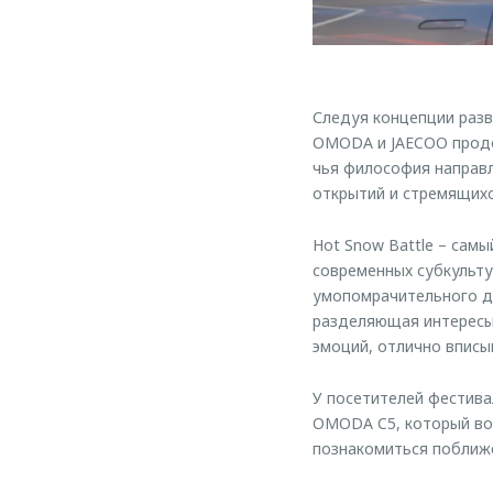
Следуя концепции разв
OMODA и JAECOO продо
чья философия направ
открытий и стремящихс
Hot Snow Battle – сам
современных субкульту
умопомрачительного д
разделяющая интересы 
эмоций, отлично вписы
У посетителей фестива
OMODA C5, который вош
познакомиться поближе