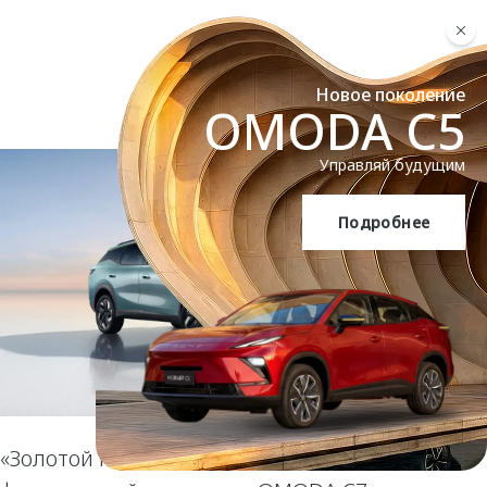
Новое поколение
OMODA C5
Управляй будущим
Подробнее
OMODA C5
«Золотой Пегас» за смелый дизайн: