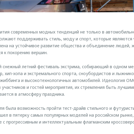
ития современных модных тенденций не только в автомобильн
лжают поддерживать стиль, моду и спорт, которые являются 
лена на устойчивое развитие общества и объединение людей,
я к покорению вершин.
ый снежный летний фестиваль экстрима, собирающий в одном м
р, хип-хопа и экстремального спорта, сноубордистов и лыжнико
жиббинга и высокотехнологичных автомобилей. Идеология OM
участников и гостей мероприятия, их стремления быть лучшими
вается в атмосферу праздника.
ля была возможность пройти тест-драйв стильного и футурист
ел в пятерку самых популярных моделей на российском рынке,
 с прогрессивным и интеллектуальным флагманским кроссоверо