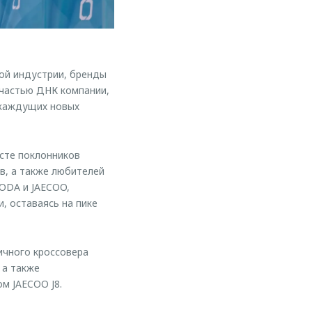
ой индустрии, бренды
частью ДНК компании,
 жаждущих новых
есте поклонников
в, а также любителей
ODA и JAECOO,
, оставаясь на пике
ичного кроссовера
 а также
м JAECOO J8.