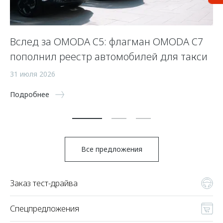
Вслед за OMODA C5: флагман OMODA C7
С
пополнил реестр автомобилей для такси
п
а
31 июля 2026
5 
Подробнее
По
Все предложения
Заказ тест-драйва
Спецпредложения