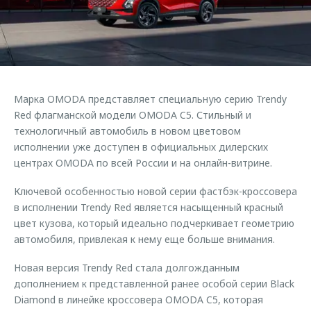
Страхование
Клиентская поддержка
Обратная связь
Кредитный калькулятор
O&J Автоклуб
Аксессуары
Клуб владельцев OMODA
Одежда и сувениры
Приложение O&J
Марка OMODA представляет специальную серию Trendy
Оригинальные аксессуары
Red флагманской модели OMODA C5. Стильный и
Аксессуары
Запчасти
технологичный автомобиль в новом цветовом
Одежда и сувениры
исполнении уже доступен в официальных дилерских
Трейд-ин
Оригинальные аксессуары
центрах OMODA по всей России и на онлайн-витрине.
Калькулятор трейд-ин
Запчасти
Ключевой особенностью новой серии фастбэк-кроссовера
в исполнении Trendy Red является насыщенный красный
цвет кузова, который идеально подчеркивает геометрию
автомобиля, привлекая к нему еще больше внимания.
Новая версия Trendy Red стала долгожданным
дополнением к представленной ранее особой серии Black
Diamond в линейке кроссовера OMODA C5, которая