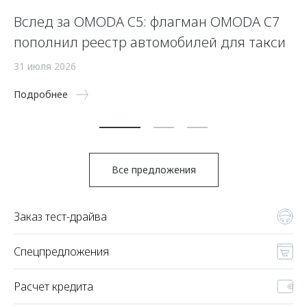
Вслед за OMODA C5: флагман OMODA C7
С
пополнил реестр автомобилей для такси
п
а
31 июля 2026
5 
Подробнее
По
Все предложения
Заказ тест-драйва
Спецпредложения
Расчет кредита