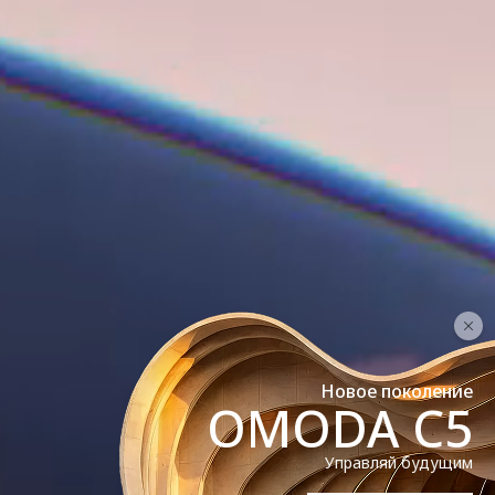
Новое поколение
OMODA C5
Управляй будущим