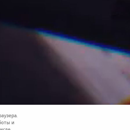
аузера.
боты и
числе