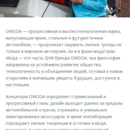
Страхование
Клиентская поддержка
Обратная связь
Кредитный калькулятор
O&J Автоклуб
Аксессуары
Клуб владельцев OMODA
ОMODA — прогрессивная и высокотехнологичная марка,
Одежда и сувениры
Приложение O&J
выпускающая яркие, стильные и футуристичные
Оригинальные аксессуары
автомобили, — продолжает задавать смелые тренды не
Аксессуары
только в мировом автопроме, но и в фэшн-индустрии.
Запчасти
Мода — это часть ДНК бренда OMODA, чья философия
Одежда и сувениры
направлена на устойчивое развитие общества,
Трейд-ин
Оригинальные аксессуары
технологичность и объединение людей, готовых к новым
Калькулятор трейд-ин
Запчасти
открытиям и желающим увидеть будущее, доступное в
настоящем.
Концепция OMODA определяет стремительный и
прогрессивный стиль: дизайн выходит далеко за пределы
автомобильной отрасли, отражаясь в уникальных
лимитированных аксессуарах. А яркие коллаборации
порождают свежие тенденции в эстетике и моде,
выражаясь в уникальных коллекциях эксклюзивной