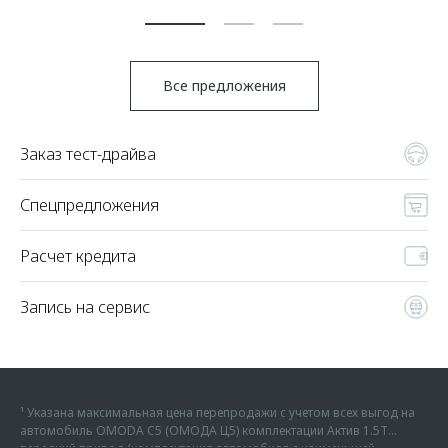
По
Все предложения
Заказ тест-драйва
Спецпредложения
Расчет кредита
Запись на сервис
¹ Указана максимальная цена перепродажи с учетом всех выгод на
автомобиль OMODA C5 (ОМОДА Ц5) комплектации Актив 1.5Т