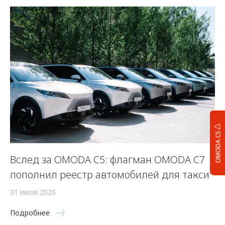
OMODA C5
Вслед за OMODA C5: флагман OMODA C7
С
пополнил реестр автомобилей для такси
п
а
31 июля 2026
5 
Подробнее