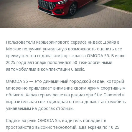
Страхование
Клиентская поддержка
Обратная связь
Кредитный калькулятор
O&J Автоклуб
Аксессуары
Клуб владельцев OMODA
Одежда и сувениры
Приложение O&J
Пользователи каршерингового сервиса Яндекс Драйв в
Оригинальные аксессуары
Москве получили уникальную возможность оценить все
Аксессуары
Запчасти
преимущества седана комфорт-класса OMODA S5. В июле
Одежда и сувениры
2025 года автопарк пополнился 50 технологичными
Трейд-ин
Оригинальные аксессуары
автомобилями в комплектации Classic.
Калькулятор трейд-ин
Запчасти
OMODA S5 — это динамичный городской седан, который
мгновенно привлекает внимание своим ярким спортивным
обликом. Характерная решетка радиатора Star Diamond и
выразительная светодиодная оптика делают автомобиль
узнаваемым на дорогах столицы.
Садясь за руль OMODA S5, водитель попадает в
пространство высоких технологий. Два экрана по 10,25