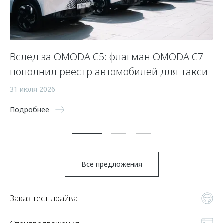
Вслед за OMODA C5: флагман OMODA C7
С
пополнил реестр автомобилей для такси
п
а
31 июля 2026
5 
Подробнее
По
Все предложения
Заказ тест-драйва