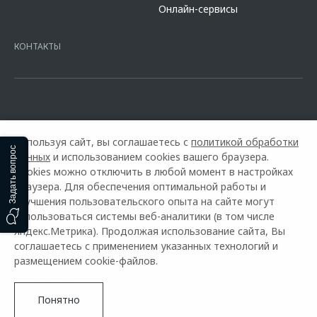
Онлайн-сервисы
platformId=alfasite
Кредит предоставляет АО Альфа-Банк. ИНН
7728168971 ОГРН 1027700067328 место нахождение 107078, г.
Москва, ул. Каланчевская, д. 27. Ген.лицензия ЦБ РФ № 1326 от
КОНТАКТЫ
16.01.2015. Предложение ограничено и не является публичной
офертой.
Используя сайт, вы соглашаетесь с
политикой обработки
Задать вопрос
данных
и использованием cookies вашего браузера.
Cookies можно отключить в любой момент в настройках
браузера. Для обеспечения оптимальной работы и
улучшения пользовательского опыта на сайте могут
использоваться системы веб-аналитики (в том числе
Горячая линия OMODA:
+7 (863) 303-26-89
Яндекс.Метрика). Продолжая использование сайта, Вы
соглашаетесь с применением указанных технологий и
© 2026 Боравто
размещением cookie-файлов.
Модельный ряд
Архивные модели
Контакты
Правовая информация
Понятно