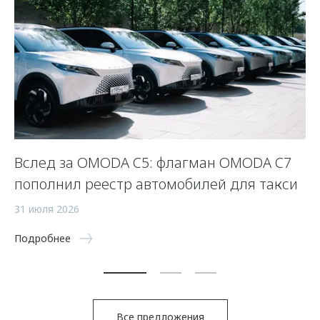
Вслед за OMODA C5: флагман OMODA C7
С
пополнил реестр автомобилей для такси
п
а
31 июля 2026
5 
Подробнее
По
Все предложения