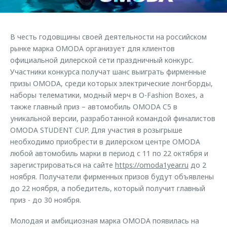
Страхование
Клиентская поддержка
Обратная связь
Кредитный калькулятор
O&J Автоклуб
В честь годовщины своей деятельности на российском
Аксессуары
Клуб владельцев OMODA
рынке марка OMODA организует для клиентов
официальной дилерской сети праздничный конкурс.
Одежда и сувениры
Приложение O&J
Участники конкурса получат шанс выиграть фирменные
Оригинальные аксессуары
призы OMODA, среди которых электрические лонгборды,
Аксессуары
Запчасти
наборы телематики, модный мерч в O-Fashion Boxes, а
Одежда и сувениры
также главный приз – автомобиль OMODA C5 в
Трейд-ин
Оригинальные аксессуары
уникальной версии, разработанной командой финалистов
OMODA STUDENT CUP. Для участия в розыгрыше
Калькулятор трейд-ин
Запчасти
необходимо приобрести в дилерском центре OMODA
любой автомобиль марки в период с 11 по 22 октября и
зарегистрироваться на сайте
https://omoda1year.ru
до 2
ноября. Получатели фирменных призов будут объявлены
до 22 ноября, а победитель, который получит главный
приз - до 30 ноября.
Молодая и амбициозная марка OMODA появилась на