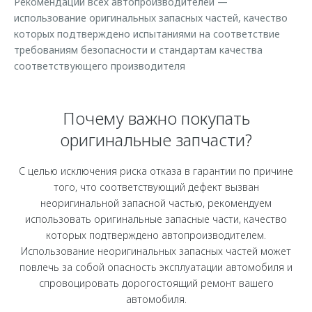
Рекомендации всех автопроизводителей —
Страхование
Клиентская поддержка
использование оригинальных запасных частей, качество
Обратная связь
Кредитный калькулятор
которых подтверждено испытаниями на соответствие
O&J Автоклуб
требованиям безопасности и стандартам качества
Аксессуары
Клуб владельцев OMODA
соответствующего производителя
Одежда и сувениры
Приложение O&J
Оригинальные аксессуары
Почему важно покупать
Аксессуары
Запчасти
оригинальные запчасти?
Одежда и сувениры
Трейд-ин
Оригинальные аксессуары
С целью исключения риска отказа в гарантии по причине
Калькулятор трейд-ин
Запчасти
того, что соответствующий дефект вызван
неоригинальной запасной частью, рекомендуем
использовать оригинальные запасные части, качество
которых подтверждено автопроизводителем.
Использование неоригинальных запасных частей может
повлечь за собой опасность эксплуатации автомобиля и
спровоцировать дорогостоящий ремонт вашего
автомобиля.